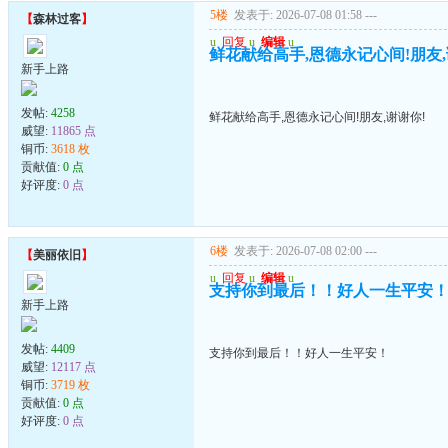
5楼
发表于: 2026-07-08 01:58
---
【
森林过客
】
u
回复
u
编辑
u
鲜花献给高手,恩德永记心间!朋友,
新手上路
发帖:
4258
鲜花献给高手,恩德永记心间!朋友,谢谢你!
威望:
11865 点
铜币:
3618 枚
贡献值:
0 点
好评度:
0 点
6楼
发表于: 2026-07-08 02:00
---
【
美丽依旧
】
u
回复
u
编辑
u
支持你到最后！！好人一生平安
新手上路
发帖:
4409
支持你到最后！！好人一生平安！
威望:
12117 点
铜币:
3719 枚
贡献值:
0 点
好评度:
0 点