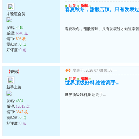
u
回复
u
编辑
u
春夏秋冬，甜酸苦辣。只有发表
未验证会员
发帖:
4419
春夏秋冬，甜酸苦辣。只有发表过才知道辛
威望:
6540 点
铜币:
893 枚
贡献值:
0 点
好评度:
0 点
4楼
发表于: 2026-07-08 01:58
---
【
香妃
】
u
回复
u
编辑
u
世界顶级好料,谢谢高手...
新手上路
世界顶级好料,谢谢高手...
发帖:
4394
威望:
12015 点
铜币:
3647 枚
贡献值:
0 点
好评度:
0 点