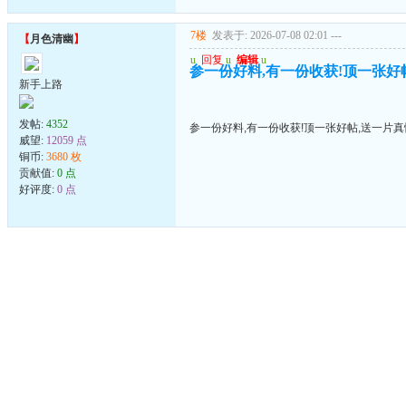
7楼
发表于: 2026-07-08 02:01
---
【
月色清幽
】
u
回复
u
编辑
u
参一份好料,有一份收获!顶一张好帖
新手上路
发帖:
4352
参一份好料,有一份收获!顶一张好帖,送一片真
威望:
12059 点
铜币:
3680 枚
贡献值:
0 点
好评度:
0 点