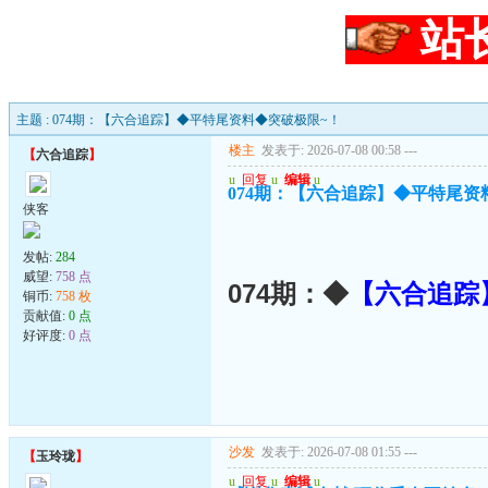
站
主题 : 074期：【六合追踪】◆平特尾资料◆突破极限~！
楼主
发表于: 2026-07-08 00:58
---
【
六合追踪
】
u
回复
u
编辑
u
074期：【六合追踪】◆平特尾资
侠客
发帖:
284
威望:
758 点
074期：◆
【六合追踪
铜币:
758 枚
贡献值:
0 点
好评度:
0 点
沙发
发表于: 2026-07-08 01:55
---
【
玉玲珑
】
u
回复
u
编辑
u