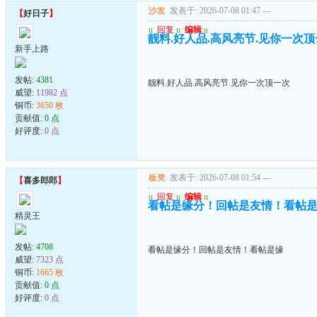
沙发
发表于: 2026-07-08 01:47
---
【
好日子
】
u
回复
u
编辑
u
靓料.好人品.高风亮节.见你一次
新手上路
发帖:
4381
靓料.好人品.高风亮节.见你一次顶一次
威望:
11982 点
铜币:
3650 枚
贡献值:
0 点
好评度:
0 点
板凳
发表于: 2026-07-08 01:54
---
【
喜多郎郎
】
u
回复
u
编辑
u
看帖是缘分！回帖是友情！看帖
精灵王
发帖:
4708
看帖是缘分！回帖是友情！看帖是缘
威望:
7323 点
铜币:
1665 枚
贡献值:
0 点
好评度:
0 点