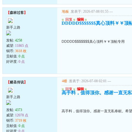
地板
发表于: 2026-07-08 01:55
---
【
森林过客
】
u
回复
u
编辑
u
DDDDD$$$$$$$真心顶料￥￥顶
新手上路
发帖:
4258
DDDDD$$$$$$$真心顶料￥￥顶帖专用
威望:
11865 点
铜币:
3618 枚
贡献值:
0 点
好评度:
0 点
4楼
发表于: 2026-07-08 02:01
---
【
赌圣传说
】
u
回复
u
编辑
u
高手料，值得顶你。感谢一直无
新手上路
发帖:
4373
高手料，值得顶你。感谢一直无私奉献。希
威望:
12078 点
铜币:
3719 枚
贡献值:
0 点
好评度:
0 点