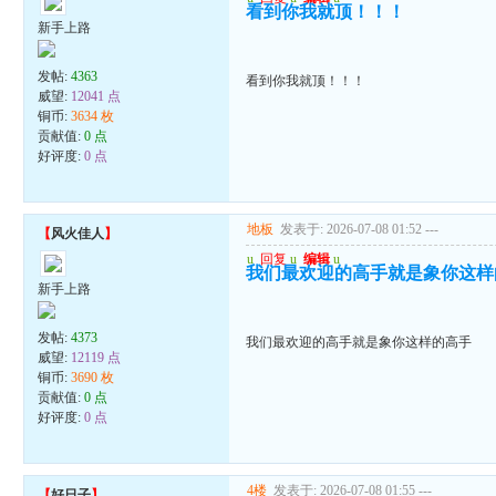
看到你我就顶！！！
新手上路
发帖:
4363
看到你我就顶！！！
威望:
12041 点
铜币:
3634 枚
贡献值:
0 点
好评度:
0 点
地板
发表于: 2026-07-08 01:52
---
【
风火佳人
】
u
回复
u
编辑
u
我们最欢迎的高手就是象你这样
新手上路
发帖:
4373
我们最欢迎的高手就是象你这样的高手
威望:
12119 点
铜币:
3690 枚
贡献值:
0 点
好评度:
0 点
4楼
发表于: 2026-07-08 01:55
---
【
好日子
】