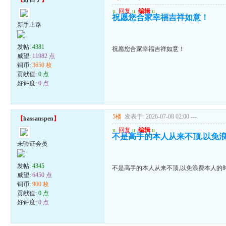
u
回复
u
编辑
u
祝愿您合家幸福吉祥如意！
新手上路
发帖:
4381
祝愿您合家幸福吉祥如意！
威望:
11982 点
铜币:
3650 枚
贡献值:
0 点
好评度:
0 点
5楼
发表于: 2026-07-08 02:00
---
【
hassanspen
】
u
回复
u
编辑
u
不是高手的本人从来不顶,以免
未验证会员
发帖:
4345
不是高手的本人从来不顶,以免浪费本人的
威望:
6450 点
铜币:
900 枚
贡献值:
0 点
好评度:
0 点