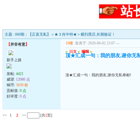
站
主题 : 060期：【正直无私】＜★３肖中特★＞横扫黑庄,长期验证！
10楼
发表于: 2026-06-02 23:07
---
【
并非有意
】
u
回复
u
编辑
u
顶★汇成一句：我的朋友,谢你无私
新手上路
发帖:
4421
顶★汇成一句：我的朋友,谢你无私奉献!
威望:
12080 点
铜币:
3639 枚
贡献值:
0 点
好评度:
0 点
<<
1
2
>>
[共
2
页]