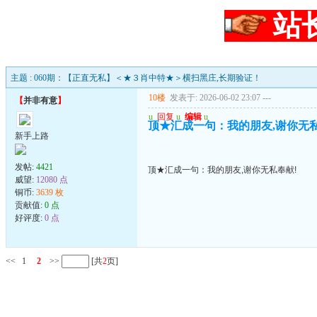
站
主题 : 060期：【正直无私】＜★３肖中特★＞横扫黑庄,长期验证！
10楼
发表于: 2026-06-02 23:07
---
【
并非有意
】
u
回复
u
编辑
u
顶★汇成一句：我的朋友,谢你无私
新手上路
发帖:
4421
顶★汇成一句：我的朋友,谢你无私奉献!
威望:
12080 点
铜币:
3639 枚
贡献值:
0 点
好评度:
0 点
<<
1
2
>>
[共
2
页]