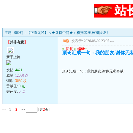
站
主题 : 060期：【正直无私】＜★３肖中特★＞横扫黑庄,长期验证！
10楼
发表于: 2026-06-02 23:07
---
【
并非有意
】
u
回复
u
编辑
u
顶★汇成一句：我的朋友,谢你无私
新手上路
发帖:
4421
顶★汇成一句：我的朋友,谢你无私奉献!
威望:
12080 点
铜币:
3639 枚
贡献值:
0 点
好评度:
0 点
<<
1
2
>>
[共
2
页]