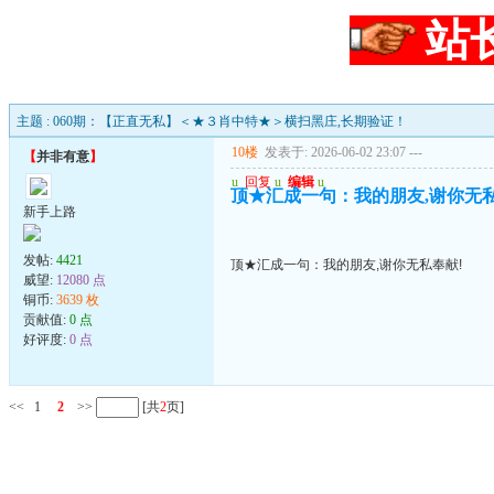
站
主题 : 060期：【正直无私】＜★３肖中特★＞横扫黑庄,长期验证！
10楼
发表于: 2026-06-02 23:07
---
【
并非有意
】
u
回复
u
编辑
u
顶★汇成一句：我的朋友,谢你无私
新手上路
发帖:
4421
顶★汇成一句：我的朋友,谢你无私奉献!
威望:
12080 点
铜币:
3639 枚
贡献值:
0 点
好评度:
0 点
<<
1
2
>>
[共
2
页]