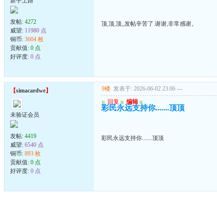
新手上路
发帖:
4272
顶,顶,顶,,发帖辛苦了.谢谢,非常感谢。
威望:
11980 点
铜币:
3604 枚
贡献值:
0 点
好评度:
0 点
9楼
发表于: 2026-06-02 23:06
---
【
simacardwe
】
u
回复
u
编辑
u
彩民永远支持你.......顶顶
未验证会员
发帖:
4419
彩民永远支持你.......顶顶
威望:
6540 点
铜币:
893 枚
贡献值:
0 点
好评度:
0 点