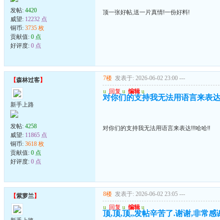
发帖:
4420
顶一张好帖,送一片真情!一份好料!
威望:
12232 点
铜币:
3735 枚
贡献值:
0 点
好评度:
0 点
7楼
发表于: 2026-06-02 23:00
---
【
森林过客
】
u
回复
u
编辑
u
对你们的支持我无法用语言来表达!!
新手上路
发帖:
4258
对你们的支持我无法用语言来表达!!!哈哈!!
威望:
11865 点
铜币:
3618 枚
贡献值:
0 点
好评度:
0 点
8楼
发表于: 2026-06-02 23:05
---
【
紫萝兰
】
u
回复
u
编辑
u
顶,顶,顶,,发帖辛苦了.谢谢,非常感