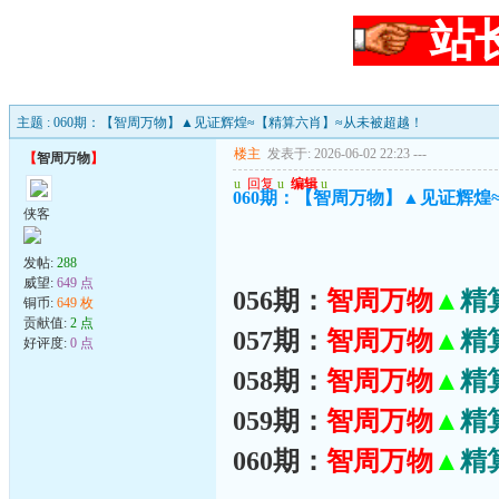
站
主题 : 060期：【智周万物】▲见证辉煌≈【精算六肖】≈从未被超越！
楼主
发表于: 2026-06-02 22:23
---
【
智周万物
】
u
回复
u
编辑
u
060期：【智周万物】▲见证辉煌
侠客
发帖:
288
威望:
649 点
056期：
智周万物
▲
精
铜币:
649 枚
贡献值:
2 点
057期：
智周万物
▲
精
好评度:
0 点
058期：
智周万物
▲
精
059期：
智周万物
▲
精
060期：
智周万物
▲
精