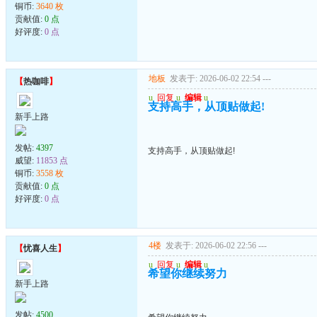
铜币:
3640 枚
贡献值:
0 点
好评度:
0 点
地板
发表于: 2026-06-02 22:54
---
【
热咖啡
】
u
回复
u
编辑
u
支持高手，从顶贴做起!
新手上路
发帖:
4397
支持高手，从顶贴做起!
威望:
11853 点
铜币:
3558 枚
贡献值:
0 点
好评度:
0 点
4楼
发表于: 2026-06-02 22:56
---
【
忧喜人生
】
u
回复
u
编辑
u
希望你继续努力
新手上路
发帖:
4500