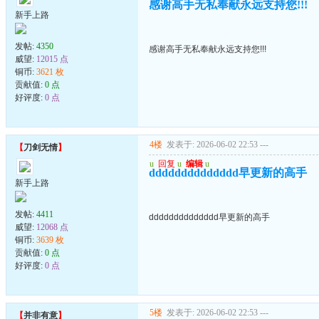
感谢高手无私奉献永远支持您!!!
新手上路
发帖:
4350
感谢高手无私奉献永远支持您!!!
威望:
12015 点
铜币:
3621 枚
贡献值:
0 点
好评度:
0 点
4楼
发表于: 2026-06-02 22:53
---
【
刀剑无情
】
u
回复
u
编辑
u
dddddddddddddd早更新的高手
新手上路
发帖:
4411
dddddddddddddd早更新的高手
威望:
12068 点
铜币:
3639 枚
贡献值:
0 点
好评度:
0 点
5楼
发表于: 2026-06-02 22:53
---
【
并非有意
】