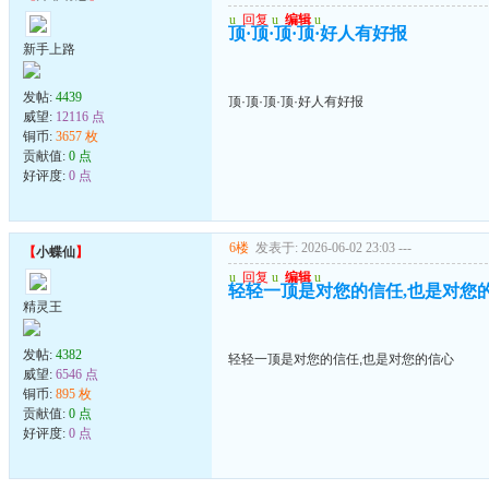
u
回复
u
编辑
u
顶·顶·顶·顶·好人有好报
新手上路
发帖:
4439
顶·顶·顶·顶·好人有好报
威望:
12116 点
铜币:
3657 枚
贡献值:
0 点
好评度:
0 点
6楼
发表于: 2026-06-02 23:03
---
【
小蝶仙
】
u
回复
u
编辑
u
轻轻一顶是对您的信任,也是对您
精灵王
发帖:
4382
轻轻一顶是对您的信任,也是对您的信心
威望:
6546 点
铜币:
895 枚
贡献值:
0 点
好评度:
0 点