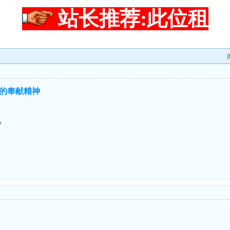
站长推荐:此位租
的奉献精神
神