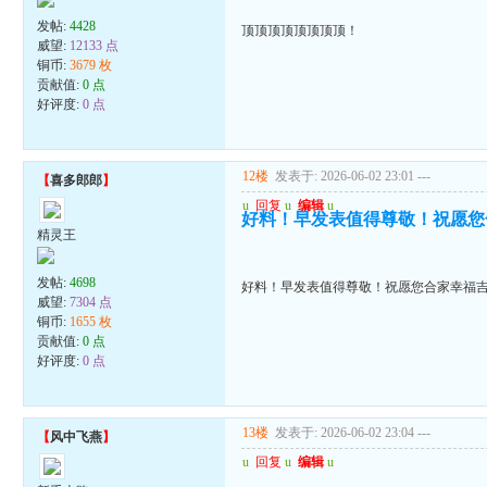
发帖:
4428
顶顶顶顶顶顶顶顶！
威望:
12133 点
铜币:
3679 枚
贡献值:
0 点
好评度:
0 点
12楼
发表于: 2026-06-02 23:01
---
【
喜多郎郎
】
u
回复
u
编辑
u
好料！早发表值得尊敬！祝愿您
精灵王
发帖:
4698
好料！早发表值得尊敬！祝愿您合家幸福
威望:
7304 点
铜币:
1655 枚
贡献值:
0 点
好评度:
0 点
13楼
发表于: 2026-06-02 23:04
---
【
风中飞燕
】
u
回复
u
编辑
u