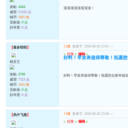
发帖:
4444
顶顶顶顶顶顶顶顶！
威望:
12165 点
铜币:
3695 枚
贡献值:
0 点
好评度:
0 点
12楼
发表于: 2026-06-02 23:01
---
【
喜多郎郎
】
u
回复
u
编辑
u
好料！早发表值得尊敬！祝愿您
精灵王
发帖:
4708
好料！早发表值得尊敬！祝愿您合家幸福
威望:
7323 点
铜币:
1665 枚
贡献值:
0 点
好评度:
0 点
13楼
发表于: 2026-06-02 23:04
---
【
风中飞燕
】
u
回复
u
编辑
u