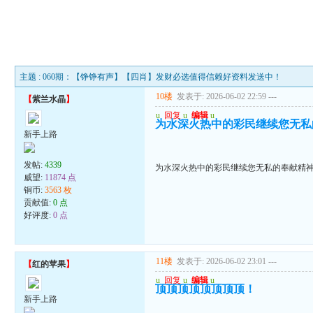
主题 : 060期：【铮铮有声】【四肖】发财必选值得信赖好资料发送中！
10楼
发表于: 2026-06-02 22:59
---
【
紫兰水晶
】
u
回复
u
编辑
u
为水深火热中的彩民继续您无私
新手上路
发帖:
4339
为水深火热中的彩民继续您无私的奉献精
威望:
11874 点
铜币:
3563 枚
贡献值:
0 点
好评度:
0 点
11楼
发表于: 2026-06-02 23:01
---
【
红的苹果
】
u
回复
u
编辑
u
顶顶顶顶顶顶顶顶！
新手上路