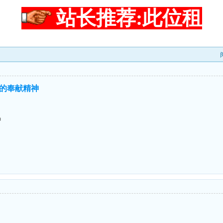
站长推荐:此位租
的奉献精神
神