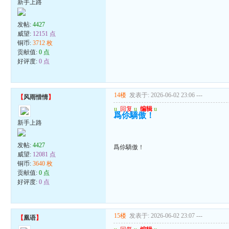
新手上路
发帖:
4427
威望:
12151 点
铜币:
3712 枚
贡献值:
0 点
好评度:
0 点
14楼
发表于: 2026-06-02 23:06
---
【
风雨惜情
】
u
回复
u
编辑
u
爲伱驕傲！
新手上路
发帖:
4427
爲伱驕傲！
威望:
12081 点
铜币:
3640 枚
贡献值:
0 点
好评度:
0 点
15楼
发表于: 2026-06-02 23:07
---
【
凰语
】