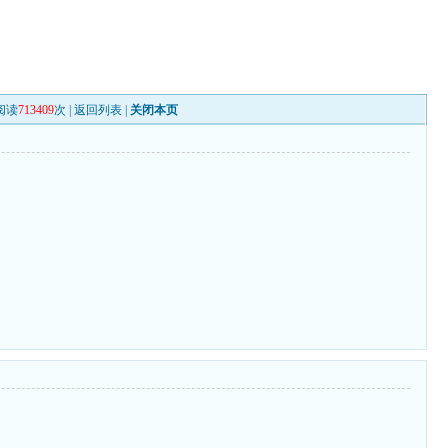
阅读
713409
次 |
返回列表
|
关闭本页