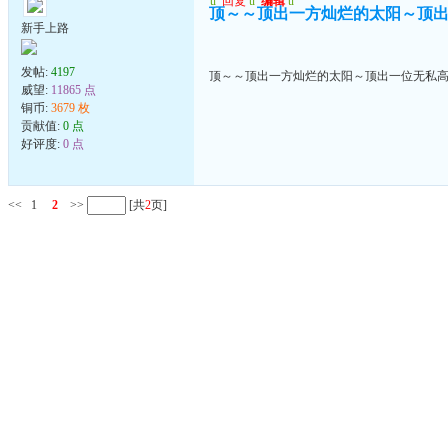
u
回复
u
编辑
u
顶～～顶出一方灿烂的太阳～顶
新手上路
发帖:
4197
顶～～顶出一方灿烂的太阳～顶出一位无私
威望:
11865 点
铜币:
3679 枚
贡献值:
0 点
好评度:
0 点
<<
1
2
>>
[共
2
页]