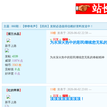
站
主题 : 060期：【铮铮有声】【四肖】发财必选值得信赖好资料发送中！
10楼
发表于: 2026-06-02 22:59
---
【
紫兰水晶
】
u
回复
u
编辑
u
为水深火热中的彩民继续您无私
新手上路
发帖:
4339
为水深火热中的彩民继续您无私的奉献精神
威望:
11874 点
铜币:
3563 枚
贡献值:
0 点
好评度:
0 点
11楼
发表于: 2026-06-02 23:01
---
【
红的苹果
】
u
回复
u
编辑
u
顶顶顶顶顶顶顶顶！
新手上路