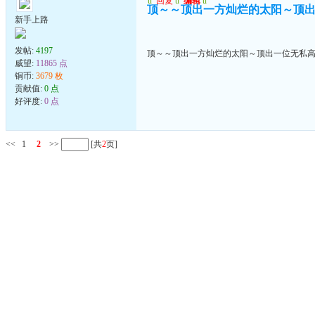
u
回复
u
编辑
u
顶～～顶出一方灿烂的太阳～顶
新手上路
发帖:
4197
顶～～顶出一方灿烂的太阳～顶出一位无私
威望:
11865 点
铜币:
3679 枚
贡献值:
0 点
好评度:
0 点
<<
1
2
>>
[共
2
页]