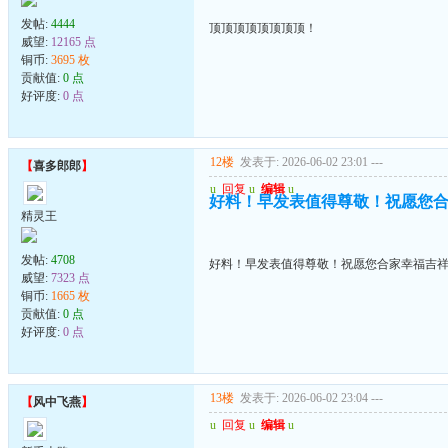
发帖:
4444
顶顶顶顶顶顶顶顶！
威望:
12165 点
铜币:
3695 枚
贡献值:
0 点
好评度:
0 点
12楼
发表于: 2026-06-02 23:01
---
【
喜多郎郎
】
u
回复
u
编辑
u
好料！早发表值得尊敬！祝愿您
精灵王
发帖:
4708
好料！早发表值得尊敬！祝愿您合家幸福吉
威望:
7323 点
铜币:
1665 枚
贡献值:
0 点
好评度:
0 点
13楼
发表于: 2026-06-02 23:04
---
【
风中飞燕
】
u
回复
u
编辑
u