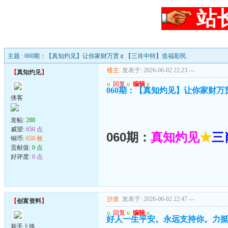
站
主题 : 060期：【真知灼见】让你家财万贯￠【三肖中特】造福彩民.
楼主
发表于: 2026-06-02 22:23
---
【
真知灼见
】
u
回复
u
编辑
u
060期：【真知灼见】让你家财万
侠客
发帖:
288
威望:
650 点
060期：
真知灼见
★
三
铜币:
650 枚
贡献值:
0 点
好评度:
0 点
沙发
发表于: 2026-06-02 22:47
---
【
创富资料
】
u
回复
u
编辑
u
好人一生平安。永远支持你。力
新手上路