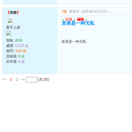
9楼
发表于: 2026-06-02 23:05
---
【
李静
】
u
回复
u
编辑
u
发表是一种无私
新手上路
发帖:
4516
发表是一种无私
威望:
12153 点
铜币:
3649 枚
贡献值:
0 点
好评度:
0 点
<<
1
2
>>
[共
2
页]