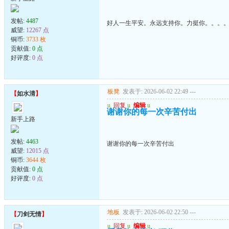
发帖:
4487
好人一生平安。永远支持你。力挺你。。。
威望:
12267 点
铜币:
3733 枚
贡献值:
0 点
好评度:
0 点
板凳
发表于: 2026-06-02 22:49
---
【
如水清
】
u
回复
u
编辑
u
谢谢你的每一次辛苦付出
新手上路
发帖:
4463
谢谢你的每一次辛苦付出
威望:
12015 点
铜币:
3644 枚
贡献值:
0 点
好评度:
0 点
地板
发表于: 2026-06-02 22:50
---
【
刀剑无情
】
u
回复
u
编辑
u