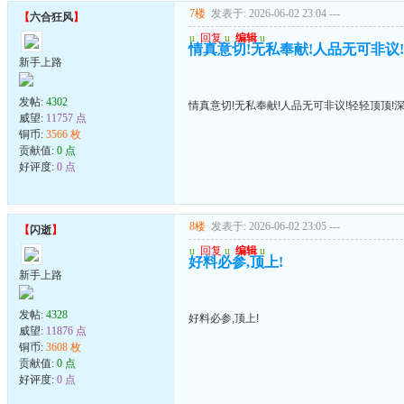
7楼
发表于: 2026-06-02 23:04
---
【
六合狂风
】
u
回复
u
编辑
u
情真意切!无私奉献!人品无可非议
新手上路
发帖:
4302
情真意切!无私奉献!人品无可非议!轻轻顶顶!
威望:
11757 点
铜币:
3566 枚
贡献值:
0 点
好评度:
0 点
8楼
发表于: 2026-06-02 23:05
---
【
闪逝
】
u
回复
u
编辑
u
好料必参,顶上!
新手上路
发帖:
4328
好料必参,顶上!
威望:
11876 点
铜币:
3608 枚
贡献值:
0 点
好评度:
0 点