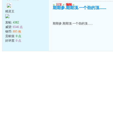
u
回复
u
编辑
u
期期参.期期顶.一个劲的顶.......
精灵王
发帖:
4382
期期参.期期顶.一个劲的顶.......
威望:
6546 点
铜币:
895 枚
贡献值:
0 点
好评度:
0 点