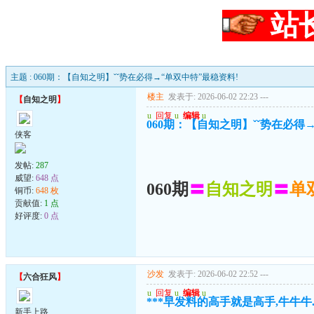
站
主题 : 060期：【自知之明】ˇˇ势在必得→“单双中特”最稳资料!
楼主
发表于: 2026-06-02 22:23
---
【
自知之明
】
u
回复
u
编辑
u
060期：【自知之明】ˇˇ势在必得
侠客
发帖:
287
威望:
648 点
060期
〓
自知之明
〓
单
铜币:
648 枚
贡献值:
1 点
好评度:
0 点
沙发
发表于: 2026-06-02 22:52
---
【
六合狂风
】
u
回复
u
编辑
u
***早发料的高手就是高手,牛牛牛.
新手上路