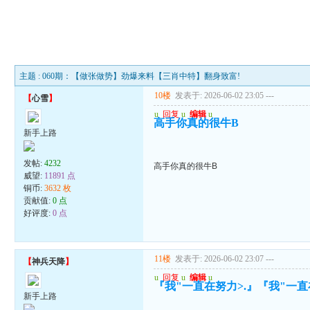
主题 : 060期：【做张做势】劲爆来料【三肖中特】翻身致富!
10楼
发表于: 2026-06-02 23:05
---
【
心雪
】
u
回复
u
编辑
u
高手你真的很牛B
新手上路
发帖:
4232
高手你真的很牛B
威望:
11891 点
铜币:
3632 枚
贡献值:
0 点
好评度:
0 点
11楼
发表于: 2026-06-02 23:07
---
【
神兵天降
】
u
回复
u
编辑
u
『我"一直在努力>.』『我"一直在
新手上路