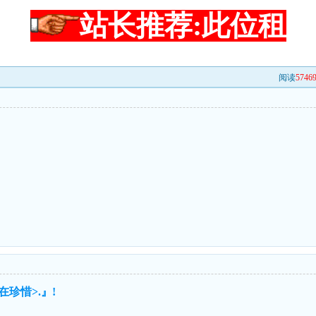
站长推荐:此位租
阅读
5746
珍惜>.』!