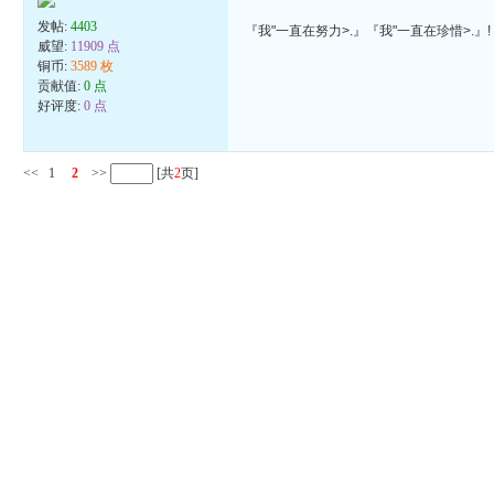
发帖:
4403
『我"一直在努力>.』『我"一直在珍惜>.』!
威望:
11909 点
铜币:
3589 枚
贡献值:
0 点
好评度:
0 点
<<
1
2
>>
[共
2
页]