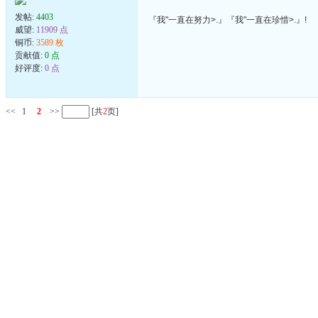
发帖:
4403
『我"一直在努力>.』『我"一直在珍惜>.』!
威望:
11909 点
铜币:
3589 枚
贡献值:
0 点
好评度:
0 点
<<
1
2
>>
[共
2
页]