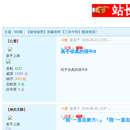
站
主题 : 060期：【做张做势】劲爆来料【三肖中特】翻身致富!
10楼
发表于: 2026-06-02 23:05
---
【
心雪
】
u
回复
u
编辑
u
高手你真的很牛B
新手上路
发帖:
4232
高手你真的很牛B
威望:
11891 点
铜币:
3632 枚
贡献值:
0 点
好评度:
0 点
11楼
发表于: 2026-06-02 23:07
---
【
神兵天降
】
u
回复
u
编辑
u
『我"一直在努力>.』『我"一直在珍
新手上路