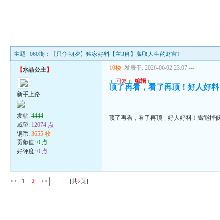
主题 : 060期：【只争朝夕】独家好料【主3肖】赢取人生的财富!
10楼
发表于: 2026-06-02 23:07
---
【
水晶公主
】
u
回复
u
编辑
u
顶了再看，看了再顶！好人好料
新手上路
发帖:
4444
顶了再看，看了再顶！好人好料！焉能掉
威望:
12074 点
铜币:
3655 枚
贡献值:
0 点
好评度:
0 点
<<
1
2
>>
[共
2
页]