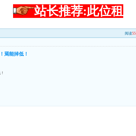
站长推荐:此位租
阅读
55
！焉能掉低！
低！