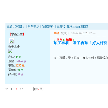
主题 : 060期：【只争朝夕】独家好料【主3肖】赢取人生的财富!
10楼
发表于: 2026-06-02 23:07
---
【
水晶公主
】
u
回复
u
编辑
u
顶了再看，看了再顶！好人好料
新手上路
发帖:
4444
顶了再看，看了再顶！好人好料！焉能掉
威望:
12074 点
铜币:
3655 枚
贡献值:
0 点
好评度:
0 点
<<
1
2
>>
[共
2
页]