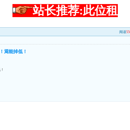
站长推荐:此位租
阅读
55
！焉能掉低！
低！