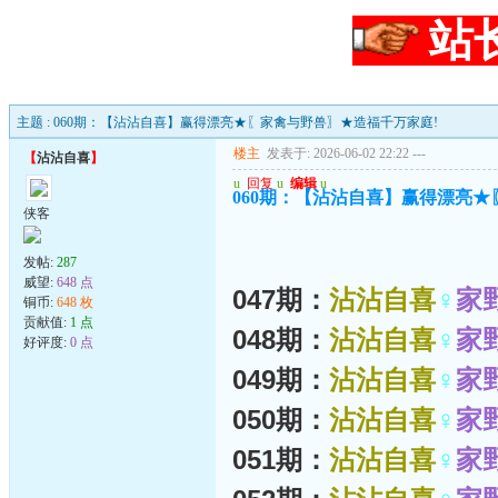
站
主题 : 060期：【沾沾自喜】赢得漂亮★〖家禽与野兽〗★造福千万家庭!
楼主
发表于: 2026-06-02 22:22
---
【
沾沾自喜
】
u
回复
u
编辑
u
060期：【沾沾自喜】赢得漂亮★
侠客
发帖:
287
威望:
648 点
047期：
沾沾自喜
♀
家
铜币:
648 枚
贡献值:
1 点
048期：
沾沾自喜
♀
家
好评度:
0 点
049期：
沾沾自喜
♀
家
050期：
沾沾自喜
♀
家
051期：
沾沾自喜
♀
家