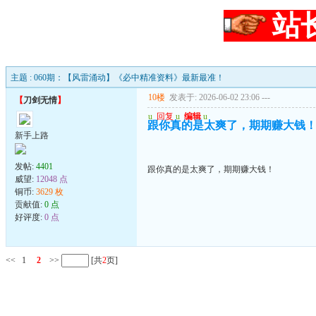
站
主题 : 060期：【风雷涌动】《必中精准资料》最新最准！
10楼
发表于: 2026-06-02 23:06
---
【
刀剑无情
】
u
回复
u
编辑
u
跟你真的是太爽了，期期赚大钱
新手上路
发帖:
4401
跟你真的是太爽了，期期赚大钱！
威望:
12048 点
铜币:
3629 枚
贡献值:
0 点
好评度:
0 点
<<
1
2
>>
[共
2
页]