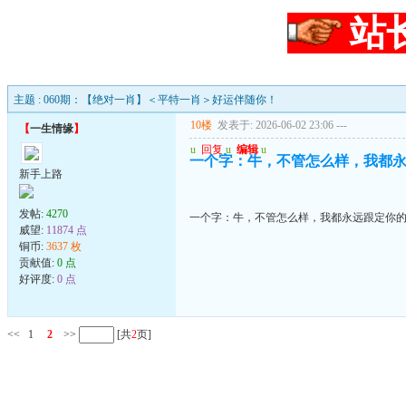
站
主题 : 060期：【绝对一肖】＜平特一肖＞好运伴随你！
10楼
发表于: 2026-06-02 23:06
---
【
一生情缘
】
u
回复
u
编辑
u
一个字：牛，不管怎么样，我都
新手上路
发帖:
4270
一个字：牛，不管怎么样，我都永远跟定你
威望:
11874 点
铜币:
3637 枚
贡献值:
0 点
好评度:
0 点
<<
1
2
>>
[共
2
页]