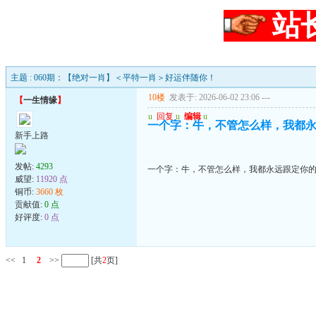
站
主题 : 060期：【绝对一肖】＜平特一肖＞好运伴随你！
10楼
发表于: 2026-06-02 23:06
---
【
一生情缘
】
u
回复
u
编辑
u
一个字：牛，不管怎么样，我都
新手上路
发帖:
4293
一个字：牛，不管怎么样，我都永远跟定你
威望:
11920 点
铜币:
3660 枚
贡献值:
0 点
好评度:
0 点
<<
1
2
>>
[共
2
页]