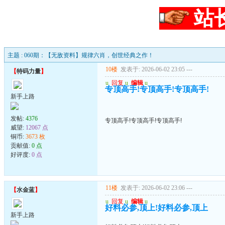
站
主题 : 060期：【无敌资料】规律六肖，创世经典之作！
10楼
发表于: 2026-06-02 23:05
---
【
特码力量
】
u
回复
u
编辑
u
专顶高手!专顶高手!专顶高手!
新手上路
发帖:
4376
专顶高手!专顶高手!专顶高手!
威望:
12067 点
铜币:
3673 枚
贡献值:
0 点
好评度:
0 点
11楼
发表于: 2026-06-02 23:06
---
【
水金蓝
】
u
回复
u
编辑
u
好料必参,顶上!好料必参,顶上
新手上路