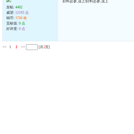
好料必参,顶上!好料必参,顶上
发帖:
4402
威望:
12193 点
铜币:
3708 枚
贡献值:
0 点
好评度:
0 点
<<
1
2
>>
[共
2
页]