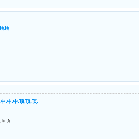
顶顶顶
.中.中.顶.顶.顶.
.顶.顶.