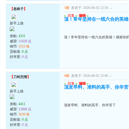
5楼
发表于: 2026-06-02 22:58
---
【
老林子
】
u
回复
u
编辑
u
顶！常年坚持在一线六合的英雄
新手上路
发帖:
4331
顶！常年坚持在一线六合的英雄！感谢你
威望:
11828 点
铜币:
3553 枚
贡献值:
0 点
好评度:
0 点
6楼
发表于: 2026-06-02 23:00
---
【
刀剑无情
】
u
回复
u
编辑
u
顶发早料、准料的高手、你辛苦
新手上路
发帖:
4411
顶发早料、准料的高手、你辛苦了
威望:
12068 点
铜币:
3639 枚
贡献值:
0 点
好评度:
0 点