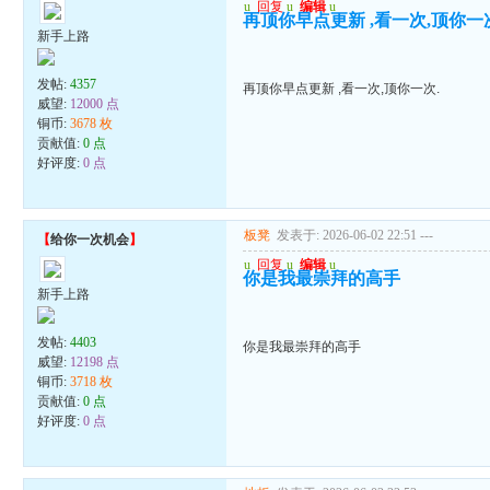
u
回复
u
编辑
u
再顶你早点更新 ,看一次,顶你一
新手上路
发帖:
4357
再顶你早点更新 ,看一次,顶你一次.
威望:
12000 点
铜币:
3678 枚
贡献值:
0 点
好评度:
0 点
板凳
发表于: 2026-06-02 22:51
---
【
给你一次机会
】
u
回复
u
编辑
u
你是我最崇拜的高手
新手上路
发帖:
4403
你是我最崇拜的高手
威望:
12198 点
铜币:
3718 枚
贡献值:
0 点
好评度:
0 点