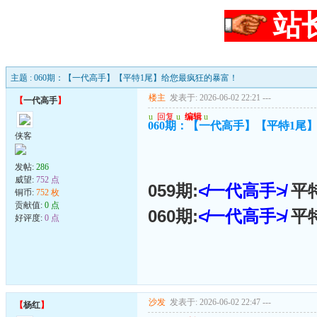
站
主题 : 060期：【一代高手】【平特1尾】给您最疯狂的暴富！
楼主
发表于: 2026-06-02 22:21
---
【
一代高手
】
u
回复
u
编辑
u
060期：【一代高手】【平特1尾
侠客
发帖:
286
威望:
752 点
059期:
≮一代高手≯
平
铜币:
752 枚
贡献值:
0 点
060期:
≮一代高手≯
平
好评度:
0 点
沙发
发表于: 2026-06-02 22:47
---
【
杨红
】