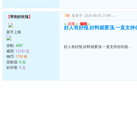
7楼
发表于: 2026-06-02 23:06
---
【
带刺的玫瑰
】
u
回复
u
编辑
u
好人有好报.好料就要顶.一直支持你到
新手上路
发帖:
4387
好人有好报.好料就要顶.一直支持你到底...
威望:
12142 点
铜币:
3709 枚
贡献值:
0 点
好评度:
0 点