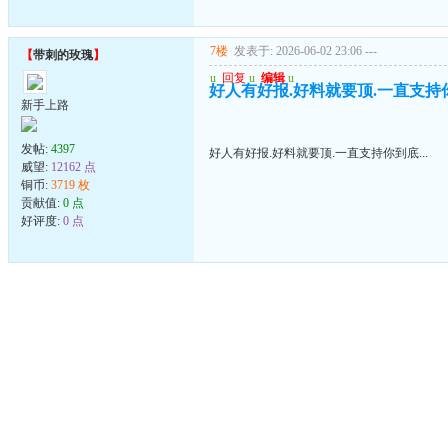
7楼
发表于: 2026-06-02 23:06
---
【
带刺的玫瑰
】
u
回复
u
编辑
u
好人有好报.好料就要顶.一直支持你到
新手上路
发帖:
4397
好人有好报.好料就要顶.一直支持你到底...
威望:
12162 点
铜币:
3719 枚
贡献值:
0 点
好评度:
0 点