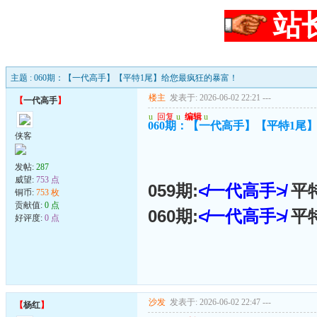
站
主题 : 060期：【一代高手】【平特1尾】给您最疯狂的暴富！
楼主
发表于: 2026-06-02 22:21
---
【
一代高手
】
u
回复
u
编辑
u
060期：【一代高手】【平特1尾
侠客
发帖:
287
威望:
753 点
059期:
≮一代高手≯
平
铜币:
753 枚
贡献值:
0 点
060期:
≮一代高手≯
平
好评度:
0 点
沙发
发表于: 2026-06-02 22:47
---
【
杨红
】