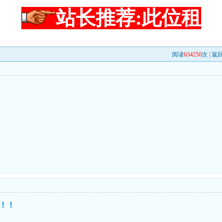
站长推荐:此位租
阅读
634250
次 |
返
！！