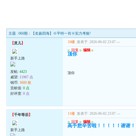
主题 : 060期：【名扬四海】※平特一肖※实力考验!
10楼
发表于: 2026-06-02 23:07
---
【
灵儿
】
u
回复
u
编辑
u
顶你
新手上路
发帖:
4423
顶你
威望:
11967 点
铜币:
3600 枚
贡献值:
0 点
好评度:
0 点
11楼
发表于: 2026-06-02 23:07
---
【
千年等后
】
u
回复
u
编辑
u
高手您辛苦啦！！！！！谢谢！
新手上路