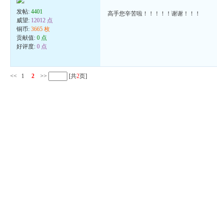
发帖:
4401
高手您辛苦啦！！！！！谢谢！！！
威望:
12012 点
铜币:
3665 枚
贡献值:
0 点
好评度:
0 点
<<
1
2
>>
[共
2
页]