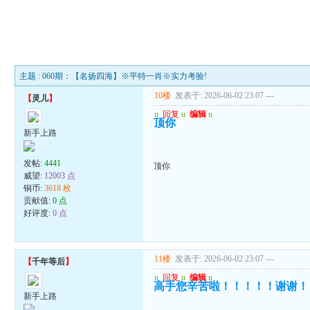
主题 : 060期：【名扬四海】※平特一肖※实力考验!
10楼
发表于: 2026-06-02 23:07
---
【
灵儿
】
u
回复
u
编辑
u
顶你
新手上路
发帖:
4441
顶你
威望:
12003 点
铜币:
3618 枚
贡献值:
0 点
好评度:
0 点
11楼
发表于: 2026-06-02 23:07
---
【
千年等后
】
u
回复
u
编辑
u
高手您辛苦啦！！！！！谢谢！
新手上路