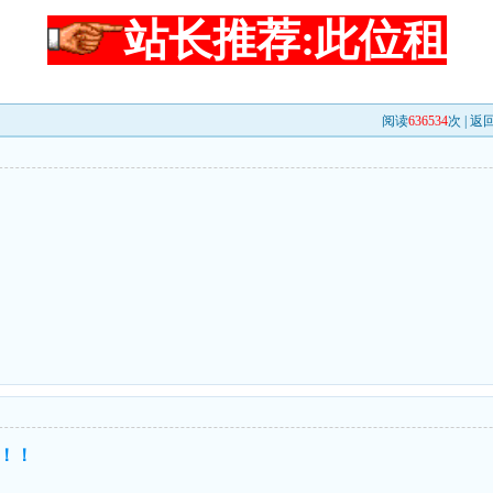
站长推荐:此位租
阅读
636534
次 |
返
！！