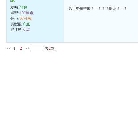
发帖:
4410
高手您辛苦啦！！！！！谢谢！！！
威望:
12030 点
铜币:
3674 枚
贡献值:
0 点
好评度:
0 点
<<
1
2
>>
[共
2
页]