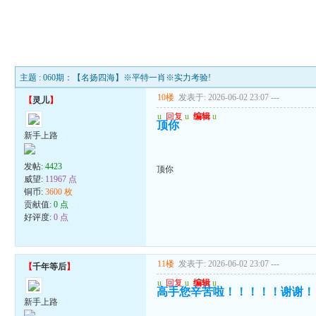
主题 : 060期：【名扬四海】※平特一肖※实力考验!
10楼
发表于: 2026-06-02 23:07
---
【
灵儿
】
u
回复
u
编辑
u
顶你
新手上路
发帖:
4423
顶你
威望:
11967 点
铜币:
3600 枚
贡献值:
0 点
好评度:
0 点
11楼
发表于: 2026-06-02 23:07
---
【
千年等后
】
u
回复
u
编辑
u
高手您辛苦啦！！！！！谢谢！
新手上路