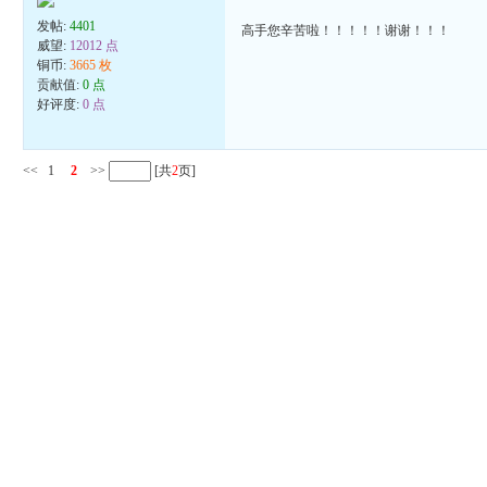
发帖:
4401
高手您辛苦啦！！！！！谢谢！！！
威望:
12012 点
铜币:
3665 枚
贡献值:
0 点
好评度:
0 点
<<
1
2
>>
[共
2
页]