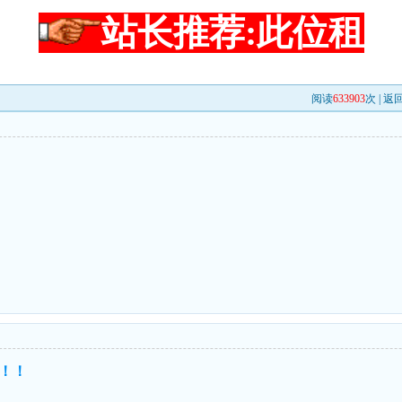
站长推荐:此位租
阅读
633903
次 |
返
！！