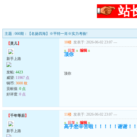
站
主题 : 060期：【名扬四海】※平特一肖※实力考验!
10楼
发表于: 2026-06-02 23:07
---
【
灵儿
】
u
回复
u
编辑
u
顶你
新手上路
发帖:
4423
顶你
威望:
11967 点
铜币:
3600 枚
贡献值:
0 点
好评度:
0 点
11楼
发表于: 2026-06-02 23:07
---
【
千年等后
】
u
回复
u
编辑
u
高手您辛苦啦！！！！！谢谢！
新手上路