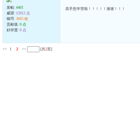
发帖:
4401
高手您辛苦啦！！！！！谢谢！！！
威望:
12012 点
铜币:
3665 枚
贡献值:
0 点
好评度:
0 点
<<
1
2
>>
[共
2
页]