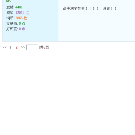
发帖:
4401
高手您辛苦啦！！！！！谢谢！！！
威望:
12012 点
铜币:
3665 枚
贡献值:
0 点
好评度:
0 点
<<
1
2
>>
[共
2
页]