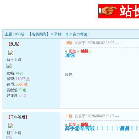
站
主题 : 060期：【名扬四海】※平特一肖※实力考验!
10楼
发表于: 2026-06-02 23:07
---
【
灵儿
】
u
回复
u
编辑
u
顶你
新手上路
发帖:
4423
顶你
威望:
11967 点
铜币:
3600 枚
贡献值:
0 点
好评度:
0 点
11楼
发表于: 2026-06-02 23:07
---
【
千年等后
】
u
回复
u
编辑
u
高手您辛苦啦！！！！！谢谢！
新手上路