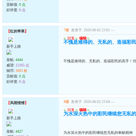
贡献值:
0 点
好评度:
0 点
7楼
发表于: 2026-06-02 23:01
---
【
红的苹果
】
u
回复
u
编辑
u
不愧是难得的、无私的、造福彩
新手上路
发帖:
4444
不愧是难得的、无私的、造福彩民的高手！
威望:
12165 点
铜币:
3695 枚
贡献值:
0 点
好评度:
0 点
8楼
发表于: 2026-06-02 23:04
---
【
风雨惜情
】
u
回复
u
编辑
u
为水深火热中的彩民继续您无私
新手上路
发帖:
4427
为水深火热中的彩民继续您无私的奉献精神