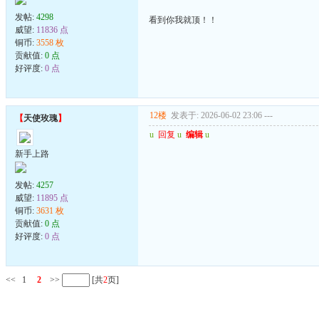
发帖:
4298
看到你我就顶！！
威望:
11836 点
铜币:
3558 枚
贡献值:
0 点
好评度:
0 点
12楼
发表于: 2026-06-02 23:06
---
【
天使玫瑰
】
u
回复
u
编辑
u
新手上路
发帖:
4257
威望:
11895 点
铜币:
3631 枚
贡献值:
0 点
好评度:
0 点
<<
1
2
>>
[共
2
页]