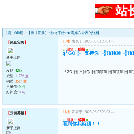
站
主题 : 060期：【勇往直前】<神奇平特>★震撼六合界的强料！
10楼
发表于: 2026-06-02 23:03
---
【
绿豆宝贝
】
u
回复
u
编辑
u
q╯GO ╠╣ 支持你 ╠╣顶顶顶╠╣
新手上路
发帖:
4283
q╯GO ╠╣ 支持你 ╠╣顶顶顶╠╣顶顶顶╠╣顶
威望:
11756 点
铜币:
3514 枚
贡献值:
0 点
好评度:
0 点
11楼
发表于: 2026-06-02 23:03
---
【
云锁雾楼
】
u
回复
u
编辑
u
看到你我就顶！！
新手上路