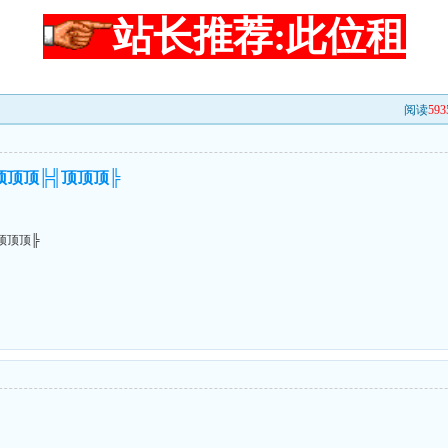
站长推荐:此位租
阅读
593
╣顶顶顶╠╣顶顶顶╠
╣顶顶顶╠