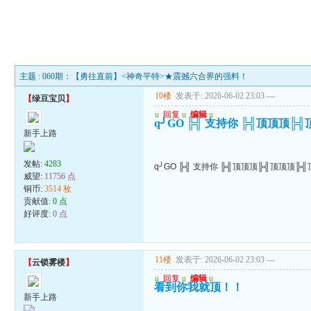
主题 : 060期：【勇往直前】<神奇平特>★震撼六合界的强料！
10楼
发表于: 2026-06-02 23:03
---
【
绿豆宝贝
】
u
回复
u
编辑
u
q╯GO ╠╣ 支持你 ╠╣顶顶顶╠
新手上路
发帖:
4283
q╯GO ╠╣ 支持你 ╠╣顶顶顶╠╣顶顶顶╠
威望:
11756 点
铜币:
3514 枚
贡献值:
0 点
好评度:
0 点
11楼
发表于: 2026-06-02 23:03
---
【
云锁雾楼
】
u
回复
u
编辑
u
看到你我就顶！！
新手上路