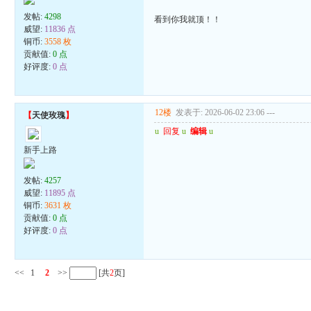
发帖:
4298
看到你我就顶！！
威望:
11836 点
铜币:
3558 枚
贡献值:
0 点
好评度:
0 点
12楼
发表于: 2026-06-02 23:06
---
【
天使玫瑰
】
u
回复
u
编辑
u
新手上路
发帖:
4257
威望:
11895 点
铜币:
3631 枚
贡献值:
0 点
好评度:
0 点
<<
1
2
>>
[共
2
页]