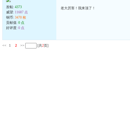
发帖:
4373
老大厉害！我来顶了！
威望:
11687 点
铜币:
3470 枚
贡献值:
0 点
好评度:
0 点
<<
1
2
>>
[共
2
页]