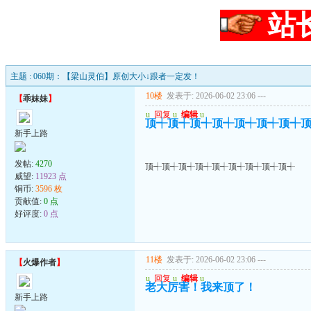
站
主题 : 060期：【梁山灵伯】原创大小↓跟者一定发！
10楼
发表于: 2026-06-02 23:06
---
【
乖妹妹
】
u
回复
u
编辑
u
顶┽顶┽顶┽顶┽顶┽顶┽顶┽
新手上路
发帖:
4270
顶┽顶┽顶┽顶┽顶┽顶┽顶┽顶┽顶┽
威望:
11923 点
铜币:
3596 枚
贡献值:
0 点
好评度:
0 点
11楼
发表于: 2026-06-02 23:06
---
【
火爆作者
】
u
回复
u
编辑
u
老大厉害！我来顶了！
新手上路