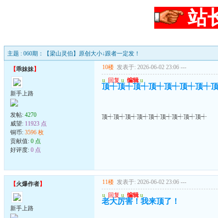
站
主题 : 060期：【梁山灵伯】原创大小↓跟者一定发！
10楼
发表于: 2026-06-02 23:06
---
【
乖妹妹
】
u
回复
u
编辑
u
顶┽顶┽顶┽顶┽顶┽顶┽顶┽
新手上路
发帖:
4270
顶┽顶┽顶┽顶┽顶┽顶┽顶┽顶┽顶┽
威望:
11923 点
铜币:
3596 枚
贡献值:
0 点
好评度:
0 点
11楼
发表于: 2026-06-02 23:06
---
【
火爆作者
】
u
回复
u
编辑
u
老大厉害！我来顶了！
新手上路