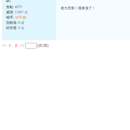
发帖:
4373
老大厉害！我来顶了！
威望:
11687 点
铜币:
3470 枚
贡献值:
0 点
好评度:
0 点
<<
1
2
>>
[共
2
页]