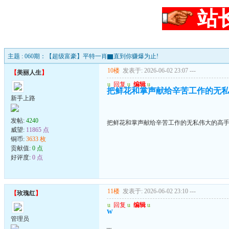
站
主题 : 060期：【超级富豪】平特一肖▇直到你赚爆为止!
10楼
发表于: 2026-06-02 23:07
---
【
美丽人生
】
u
回复
u
编辑
u
把鲜花和掌声献给辛苦工作的无
新手上路
发帖:
4240
把鲜花和掌声献给辛苦工作的无私伟大的高
威望:
11865 点
铜币:
3633 枚
贡献值:
0 点
好评度:
0 点
11楼
发表于: 2026-06-02 23:10
---
【
玫瑰红
】
u
回复
u
编辑
u
w
管理员