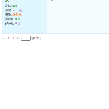
w
发帖:
576
威望:
5610 点
铜币:
3365 枚
贡献值:
0 点
好评度:
0 点
<<
1
2
>>
[共
2
页]