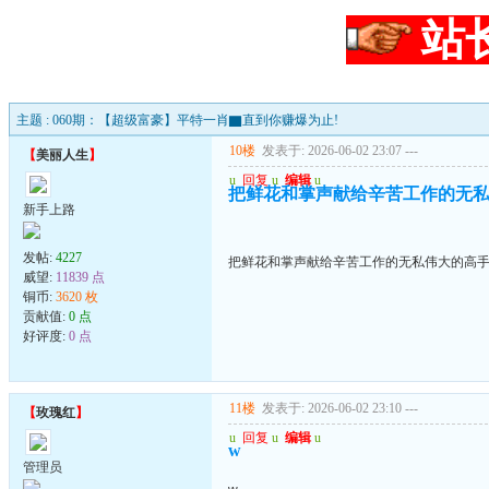
站
主题 : 060期：【超级富豪】平特一肖▇直到你赚爆为止!
10楼
发表于: 2026-06-02 23:07
---
【
美丽人生
】
u
回复
u
编辑
u
把鲜花和掌声献给辛苦工作的无
新手上路
发帖:
4227
把鲜花和掌声献给辛苦工作的无私伟大的高
威望:
11839 点
铜币:
3620 枚
贡献值:
0 点
好评度:
0 点
11楼
发表于: 2026-06-02 23:10
---
【
玫瑰红
】
u
回复
u
编辑
u
w
管理员