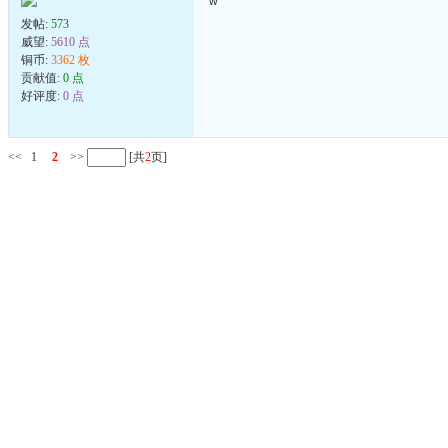
w
发帖:
573
威望:
5610 点
铜币:
3362 枚
贡献值:
0 点
好评度:
0 点
<<
1
2
>>
[共
2
页]