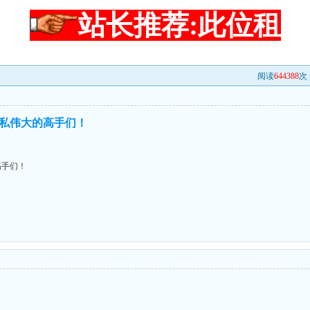
站长推荐:此位租
阅读
644388
次 
私伟大的高手们！
高手们！