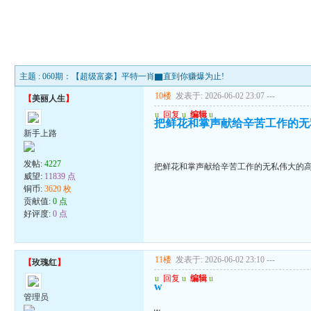
主题 : 060期：【超级富豪】平特一肖▇直到你赚爆为止!
10楼
发表于: 2026-06-02 23:07
---
【
美丽人生
】
u
回复
u
编辑
u
把鲜花和掌声献给辛苦工作的无
新手上路
发帖:
4227
把鲜花和掌声献给辛苦工作的无私伟大的
威望:
11839 点
铜币:
3620 枚
贡献值:
0 点
好评度:
0 点
11楼
发表于: 2026-06-02 23:10
---
【
玫瑰红
】
u
回复
u
编辑
u
w
管理员