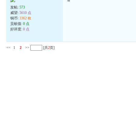
w
发帖:
573
威望:
5610 点
铜币:
3362 枚
贡献值:
0 点
好评度:
0 点
<<
1
2
>>
[共
2
页]