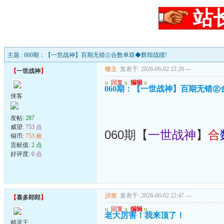
站
主题 : 060期：【一世战神】百期无错㊣合数单双◆辉煌战绩!
楼主
发表于: 2026-06-02 22:20
---
【
一世战神
】
u
回复
u
编辑
u
060期：【一世战神】百期无错㊣
侠客
发帖:
287
威望:
753 点
060期【
一世战神
】
合
铜币:
753 枚
贡献值:
2 点
好评度:
0 点
沙发
发表于: 2026-06-02 22:47
---
【
喜多郎郎
】
u
回复
u
编辑
u
老大厉害！我来顶了！
精灵王