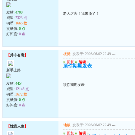
发帖:
4708
老大厉害！我来顶了！
威望:
7323 点
铜币:
1665 枚
贡献值:
0 点
好评度:
0 点
板凳
发表于: 2026-06-02 22:49
---
【
并非有意
】
u
回复
u
编辑
u
顶你期期发表
新手上路
发帖:
4454
顶你期期发表
威望:
12146 点
铜币:
3672 枚
贡献值:
0 点
好评度:
0 点
地板
发表于: 2026-06-02 22:49
---
【
忧喜人生
】
u
回复
u
编辑
u