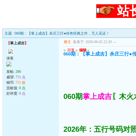
站
主题 : 060期：【掌上成吉】杀庄三行●传奇经典之作，万人见证！
楼主
发表于: 2026-06-02 22:20
---
【
掌上成吉
】
u
回复
u
编辑
u
060期：【掌上成吉】杀庄三行●
侠客
发帖:
286
威望:
751 点
铜币:
751 枚
贡献值:
0 点
好评度:
0 点
060期
掌上成吉
〖木火水
2026年：五行号码对照