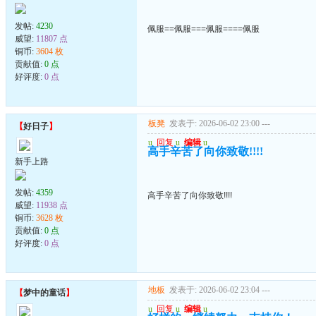
发帖:
4230
佩服==佩服===佩服====佩服
威望:
11807 点
铜币:
3604 枚
贡献值:
0 点
好评度:
0 点
板凳
发表于: 2026-06-02 23:00
---
【
好日子
】
u
回复
u
编辑
u
高手辛苦了向你致敬!!!!
新手上路
发帖:
4359
高手辛苦了向你致敬!!!!
威望:
11938 点
铜币:
3628 枚
贡献值:
0 点
好评度:
0 点
地板
发表于: 2026-06-02 23:04
---
【
梦中的童话
】
u
回复
u
编辑
u