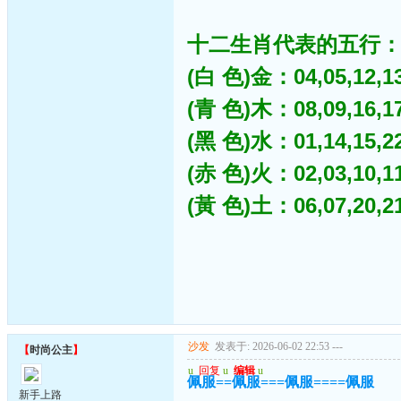
十二生肖代表的五行
(白 色)金：04,05,12,13,
(青 色)木：08,09,16,17,
(黑 色)水：01,14,15,22,
(赤 色)火：02,03,10,11,
(黃 色)土：06,07,20,21,
沙发
发表于: 2026-06-02 22:53
---
【
时尚公主
】
u
回复
u
编辑
u
佩服==佩服===佩服====佩服
新手上路