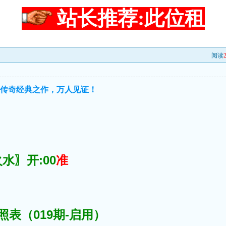
站长推荐:此位租
阅读
●传奇经典之作，万人见证！
水〗开:00
准
照表（019期-启用）