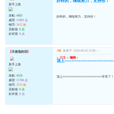
好样的，继续努力，支持你！
新手上路
发帖:
4403
好样的，继续努力，支持你！
威望:
11983 点
铜币:
3652 枚
贡献值:
0 点
好评度:
0 点
4楼
发表于: 2026-06-02 23:06
---
【
天使流的泪
】
u
回复
u
编辑
u
顶上==================
新手上路
发帖:
4310
顶上======================辛苦了
威望:
11760 点
铜币:
3555 枚
贡献值:
0 点
好评度:
0 点