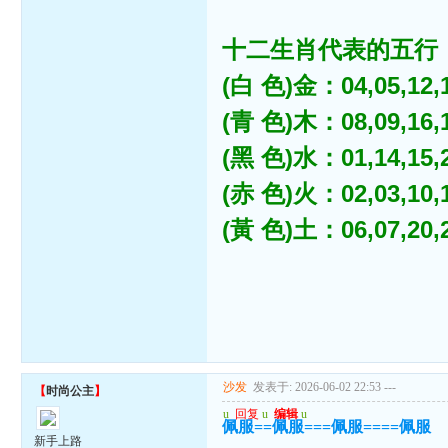
十二生肖代表的五行
(白 色)金：04,05,12,13
(青 色)木：08,09,16,17
(黑 色)水：01,14,15,22
(赤 色)火：02,03,10,11
(黃 色)土：06,07,20,21
沙发
发表于: 2026-06-02 22:53
---
【
时尚公主
】
u
回复
u
编辑
u
佩服==佩服===佩服====佩服
新手上路