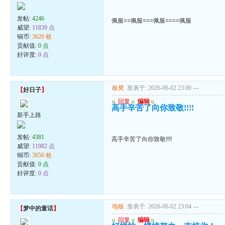
发帖:
4246
佩服==佩服===佩服====佩服
威望:
11839 点
铜币:
3620 枚
贡献值:
0 点
好评度:
0 点
板凳
发表于: 2026-06-02 23:00
---
【
好日子
】
u
回复
u
编辑
u
高手辛苦了向你致敬!!!!
新手上路
发帖:
4381
高手辛苦了向你致敬!!!!
威望:
11982 点
铜币:
3650 枚
贡献值:
0 点
好评度:
0 点
地板
发表于: 2026-06-02 23:04
---
【
梦中的童话
】
u
回复
u
编辑
u