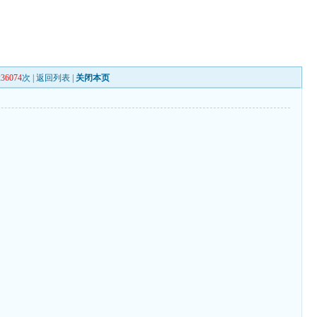
236074
次 |
返回列表
|
关闭本页