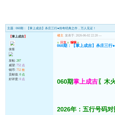
主题 : 060期：【掌上成吉】杀庄三行●传奇经典之作，万人见证！
楼主
发表于: 2026-06-02 22:20
---
【
掌上成吉
】
u
回复
u
编辑
u
060期：【掌上成吉】杀庄三行
侠客
发帖:
287
威望:
752 点
铜币:
752 枚
贡献值:
0 点
好评度:
0 点
060期
掌上成吉
〖木火
2026年：五行号码对