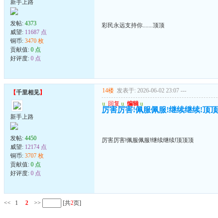
新手上路
发帖:
4373
彩民永远支持你.......顶顶
威望:
11687 点
铜币:
3470 枚
贡献值:
0 点
好评度:
0 点
14楼
发表于: 2026-06-02 23:07
---
【
千里相见
】
u
回复
u
编辑
u
厉害厉害!佩服佩服!继续继续!顶
新手上路
发帖:
4450
厉害厉害!佩服佩服!继续继续!顶顶顶
威望:
12174 点
铜币:
3707 枚
贡献值:
0 点
好评度:
0 点
<<
1
2
>>
[共
2
页]