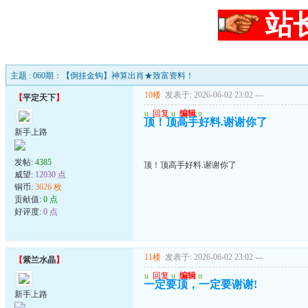
站
主题 : 060期：【倒挂金钩】神算出肖★致富资料！
10楼
发表于: 2026-06-02 23:02
---
【
平定天下
】
u
回复
u
编辑
u
顶！顶高手好料.谢谢你了
新手上路
发帖:
4385
顶！顶高手好料.谢谢你了
威望:
12030 点
铜币:
3626 枚
贡献值:
0 点
好评度:
0 点
11楼
发表于: 2026-06-02 23:02
---
【
紫兰水晶
】
u
回复
u
编辑
u
一定要顶，一定要谢谢!
新手上路