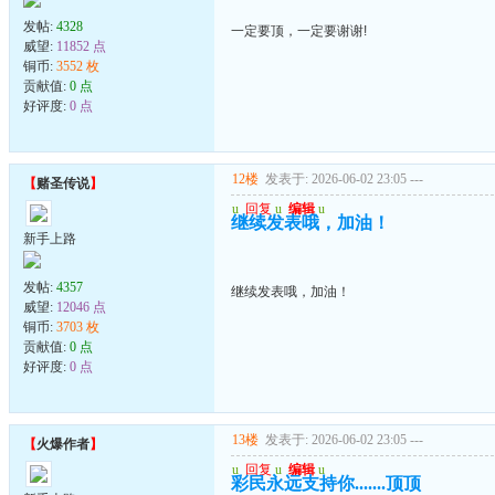
发帖:
4328
一定要顶，一定要谢谢!
威望:
11852 点
铜币:
3552 枚
贡献值:
0 点
好评度:
0 点
12楼
发表于: 2026-06-02 23:05
---
【
赌圣传说
】
u
回复
u
编辑
u
继续发表哦，加油！
新手上路
发帖:
4357
继续发表哦，加油！
威望:
12046 点
铜币:
3703 枚
贡献值:
0 点
好评度:
0 点
13楼
发表于: 2026-06-02 23:05
---
【
火爆作者
】
u
回复
u
编辑
u
彩民永远支持你.......顶顶