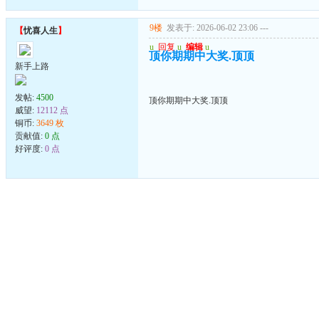
9楼
发表于: 2026-06-02 23:06
---
【
忧喜人生
】
u
回复
u
编辑
u
顶你期期中大奖.顶顶
新手上路
发帖:
4500
顶你期期中大奖.顶顶
威望:
12112 点
铜币:
3649 枚
贡献值:
0 点
好评度:
0 点