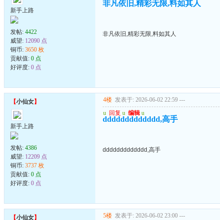
非凡依旧,精彩无限,料如其人
新手上路
发帖:
4422
非凡依旧,精彩无限,料如其人
威望:
12090 点
铜币:
3650 枚
贡献值:
0 点
好评度:
0 点
4楼
发表于: 2026-06-02 22:59
---
【
小仙女
】
u
回复
u
编辑
u
ddddddddddddd,高手
新手上路
发帖:
4386
ddddddddddddd,高手
威望:
12209 点
铜币:
3737 枚
贡献值:
0 点
好评度:
0 点
5楼
发表于: 2026-06-02 23:00
---
【
小仙女
】