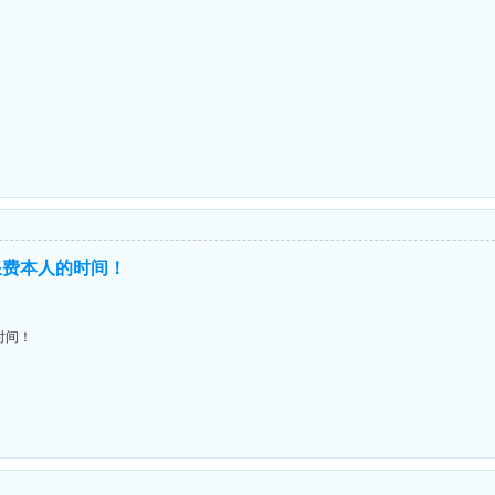
浪费本人的时间！
时间！