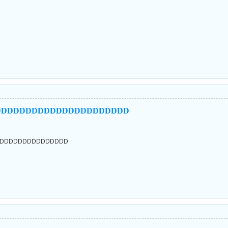
DDDDDDDDDDDDDDDDDDDDDD
DDDDDDDDDDDDDDD