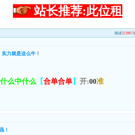
站长推荐:此位租
阅读
323987
次
，实力就是这么牛！
买什么中什么
【
合单合单
】
开:
00
准
結晶！