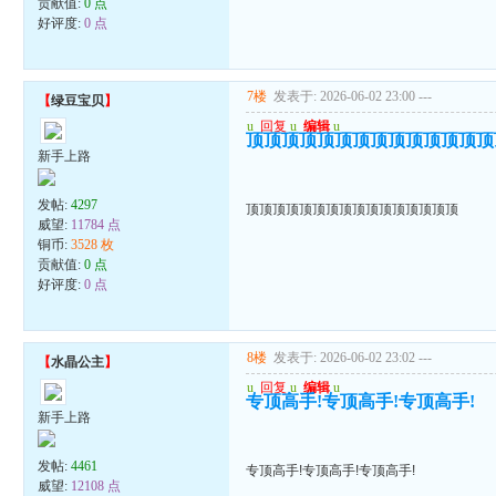
贡献值:
0 点
好评度:
0 点
7楼
发表于: 2026-06-02 23:00
---
【
绿豆宝贝
】
u
回复
u
编辑
u
顶顶顶顶顶顶顶顶顶顶顶顶顶顶
新手上路
发帖:
4297
顶顶顶顶顶顶顶顶顶顶顶顶顶顶顶顶
威望:
11784 点
铜币:
3528 枚
贡献值:
0 点
好评度:
0 点
8楼
发表于: 2026-06-02 23:02
---
【
水晶公主
】
u
回复
u
编辑
u
专顶高手!专顶高手!专顶高手!
新手上路
发帖:
4461
专顶高手!专顶高手!专顶高手!
威望:
12108 点