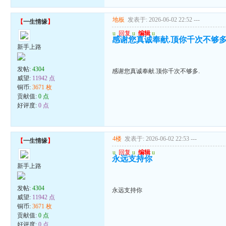
地板
发表于: 2026-06-02 22:52
---
【
一生情缘
】
u
回复
u
编辑
u
感谢您真诚奉献.顶你千次不够多
新手上路
发帖:
4304
感谢您真诚奉献.顶你千次不够多.
威望:
11942 点
铜币:
3671 枚
贡献值:
0 点
好评度:
0 点
4楼
发表于: 2026-06-02 22:53
---
【
一生情缘
】
u
回复
u
编辑
u
永远支持你
新手上路
发帖:
4304
永远支持你
威望:
11942 点
铜币:
3671 枚
贡献值:
0 点
好评度:
0 点