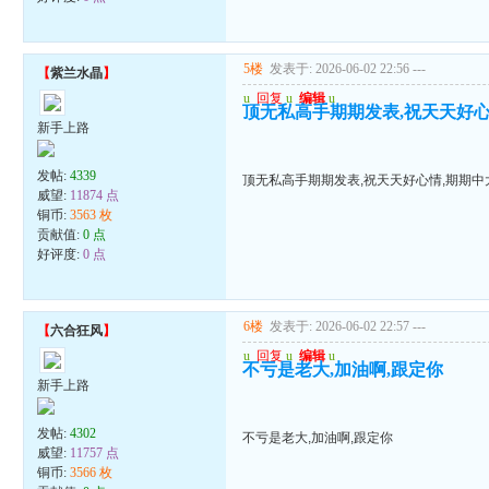
5楼
发表于: 2026-06-02 22:56
---
【
紫兰水晶
】
u
回复
u
编辑
u
顶无私高手期期发表,祝天天好心
新手上路
发帖:
4339
顶无私高手期期发表,祝天天好心情,期期中
威望:
11874 点
铜币:
3563 枚
贡献值:
0 点
好评度:
0 点
6楼
发表于: 2026-06-02 22:57
---
【
六合狂风
】
u
回复
u
编辑
u
不亏是老大,加油啊,跟定你
新手上路
发帖:
4302
不亏是老大,加油啊,跟定你
威望:
11757 点
铜币:
3566 枚