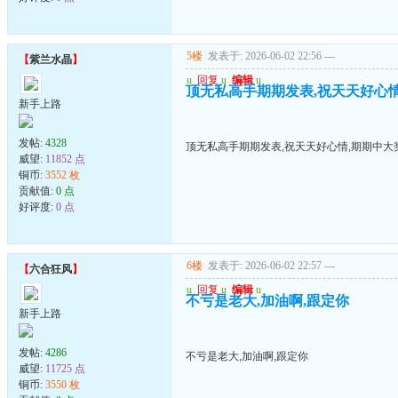
5楼
发表于: 2026-06-02 22:56
---
【
紫兰水晶
】
u
回复
u
编辑
u
顶无私高手期期发表,祝天天好心情
新手上路
发帖:
4328
顶无私高手期期发表,祝天天好心情,期期中大奖
威望:
11852 点
铜币:
3552 枚
贡献值:
0 点
好评度:
0 点
6楼
发表于: 2026-06-02 22:57
---
【
六合狂风
】
u
回复
u
编辑
u
不亏是老大,加油啊,跟定你
新手上路
发帖:
4286
不亏是老大,加油啊,跟定你
威望:
11725 点
铜币:
3550 枚