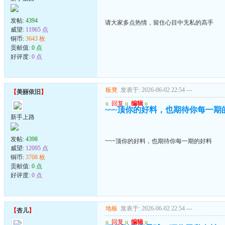
发帖:
4394
请大家多点热情，留住心目中无私的高手
威望:
11965 点
铜币:
3643 枚
贡献值:
0 点
好评度:
0 点
板凳
发表于: 2026-06-02 22:54
---
【
美丽依旧
】
u
回复
u
编辑
u
~~~顶你的好料，也期待你每一期
新手上路
发帖:
4398
~~~顶你的好料，也期待你每一期的好料
威望:
12095 点
铜币:
3708 枚
贡献值:
0 点
好评度:
0 点
地板
发表于: 2026-06-02 22:54
---
【
杏儿
】
u
回复
u
编辑
u