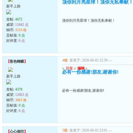
顶你到月亮星球！顶你无私奉献
新手上路
发帖:
4472
顶你到月亮星球！顶你无私奉献！
威望:
11842 点
铜币:
3516 枚
贡献值:
0 点
好评度:
0 点
4楼
发表于: 2026-06-02 22:58
---
【
彩色蝴蝶
】
u
回复
u
编辑
u
必有一份感谢!朋友,谢谢你!
新手上路
发帖:
4378
必有一份感谢!朋友,谢谢你!
威望:
12063 点
铜币:
3663 枚
贡献值:
0 点
好评度:
0 点
5楼
发表于: 2026-06-02 23:01
---
【
心心相印
】